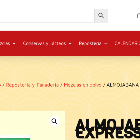
zclas
Conservas y Lácteos
Repostería
CALENDARI
o
/
Repostería y Panadería
/
Mezclas en polvo
/ ALMOJABANA 
ALMOJA
EXPRESS