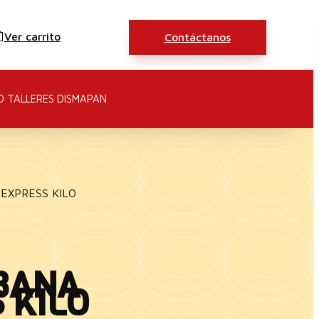
Ver carrito
Contáctanos
O TALLERES DISMAPAN
EXPRESS KILO
BANA
 KILO