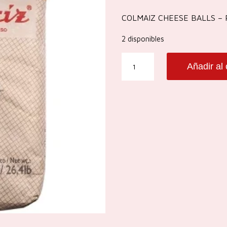
COLMAIZ CHEESE BALLS –
2 disponibles
COLMAIZ
Añadir al 
CHEESE
BALLS
-
PANDEQUESO
cantidad