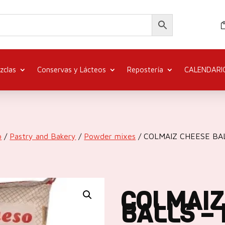
zclas
Conservas y Lácteos
Repostería
CALENDARI
o
/
Pastry and Bakery
/
Powder mixes
/ COLMAIZ CHEESE BA
COLMAIZ
BALLS –