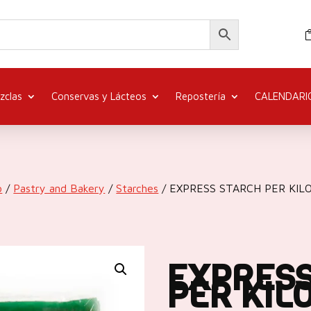
zclas
Conservas y Lácteos
Repostería
CALENDARI
o
/
Pastry and Bakery
/
Starches
/ EXPRESS STARCH PER KIL
EXPRESS
PER KIL