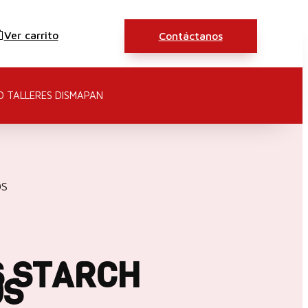
Ver carrito
Contáctanos
O TALLERES DISMAPAN
OS
 STARCH
OS