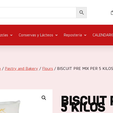
zclas
Conservas y Lácteos
Repostería
CALENDARI
o
/
Pastry and Bakery
/
Flours
/ BISCUIT PRE MIX PER 5 KILO
BISCUIT 
5 KILOS